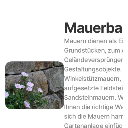
Mauerba
Mauern dienen als Ein
Grundstücken, zum Ab
Geländeversprüngen od
Gestaltungsobjekte. Eg
Winkelstützmauern, St
aufgesetzte Feldstein-
Sandsteinmauern. Wir 
Ihnen die richtige Wahl 
sich die Mauern harmon
Gartenanlage einfügen