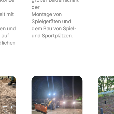
konze
großer Leidenschaft 
der
t mit 
Montage von 
Spielgeräten und 
en und 
dem Bau von Spiel- 
auf 
und Sportplätzen.
lichen 