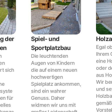
 der 
Spiel- und 
Holza
Egal ob
en
Sportplatzbau
Ihrem G
 
Die leuchtenden 
eine Ho
en 
Augen von Kindern 
oder de
 sich 
die auf einem neuen 
aus Ho
hochwertigen 
Wir ber
e 
Spielplatz ankommen, 
und set
syste
sind ein wahrer 
Holzba
en für 
Genuss. Daher 
gemäß 
elles 
widmen wir uns mit 
Vorste