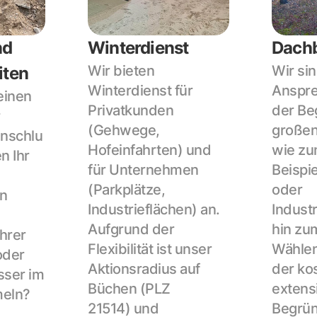
d 
Winterdienst
Dach
Wir bieten 
Wir sind
iten
Winterdienst für 
Anspre
inen 
Privatkunden 
der Be
 
(Gehwege, 
großen
nschlu
Hofeinfahrten) und 
wie z
 Ihr 
für Unternehmen 
Beispie
(Parkplätze, 
oder 
n 
Industrieflächen) an. 
Industr
Aufgrund der 
hin zum
rer 
Flexibilität ist unser 
Wählen
der 
Aktionsradius auf 
der ko
ser im 
Büchen (PLZ
extensi
eln? 
21514) und 
Begrün
.