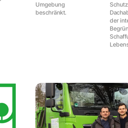
Umgebung 
Schutz 
beschränkt.
Dachab
der int
Begrün
Schaff
Leben