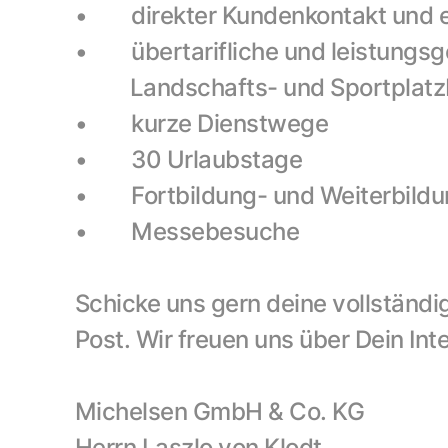
•        direkter Kundenkontakt un
•        übertarifliche und leistu
          Landschafts- und Sportpla
•        kurze Dienstwege
•        30 Urlaubstage
•        Fortbildung- und Weiterbil
•        Messebesuche
Schicke uns gern deine vollständ
Post. Wir freuen uns über Dein In
Michelsen GmbH & Co. KG
Herrn Laszlo von Klodt